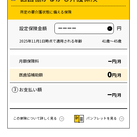
所定の要介護状態に備える保険
円
設定保険金額
2025年11月1日時点で適用される年齢
41歳～45歳
–
月額保険料
円/月
0
医歯協補助額
円/月
3
お支払い額
–
円/月
この保険について詳しく見る
パンフレットを見る