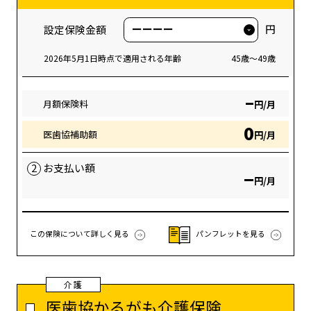
円
設定保険金額
2026年5月1日時点で適用される年齢
45歳～49歳
–
月額保険料
円/月
0
医歯協補助額
円/月
2
お支払い額
–
円/月
この保険について詳しく見る
パンフレットを見る
介護
医歯協かるがも介護保険