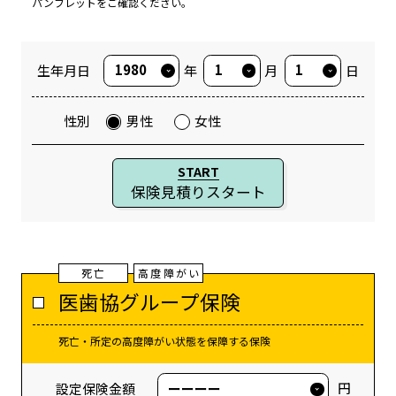
パンフレットをご確認ください。
生年月日
年
月
日
性別
男性
女性
START
保険見積りスタート
死亡
高度障がい
医歯協グループ保険
死亡・所定の高度障がい状態を保障する保険
円
設定保険金額