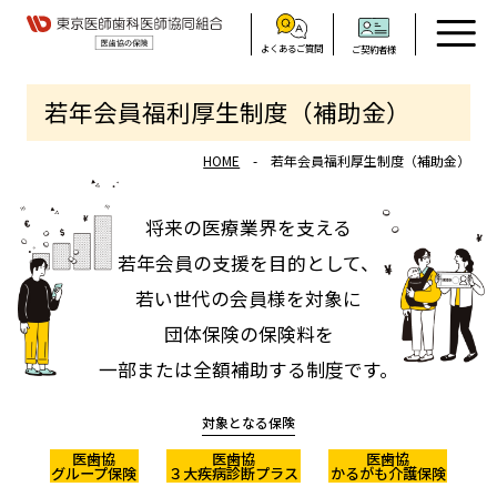
よくあるご質問
ご契約者様
若年会員福利厚生制度（補助金）
HOME
若年会員福利厚生制度（補助金）
将来の医療業界を支える
若年会員の支援を目的として、
若い世代の会員様を対象に
団体保険の保険料を
一部または全額補助する制度です。
対象となる保険
医歯協
医歯協
医歯協
グループ保険
３大疾病診断プラス
かるがも介護保険