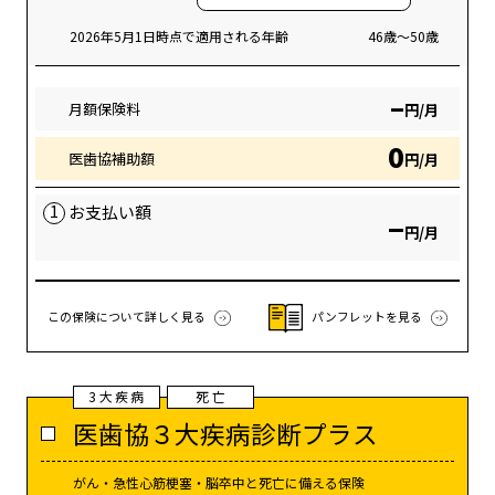
2026年5月1日時点で適用される年齢
46歳～50歳
–
月額保険料
円/月
0
医歯協補助額
円/月
1
お支払い額
–
円/月
この保険について詳しく見る
パンフレットを見る
3大疾病
死亡
医歯協３大疾病診断プラス
がん・急性心筋梗塞・脳卒中と死亡に備える保険