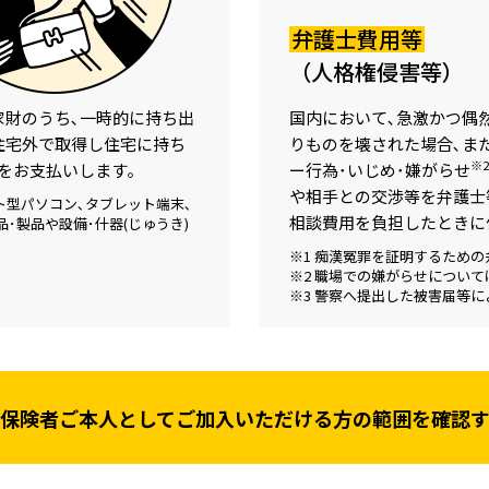
弁護士費用等
（人格権侵害等）
家財のうち､
一時的に持ち出
国内において､急激かつ偶
住宅外で取得し住宅に持ち
りものを壊された場合､
ま
※2
をお支払いします｡
ー行為･いじめ･嫌がらせ
や相手との交渉等を弁護士
ト型パソコン､タブレット端末､
相談費用を負担したときに
品･製品や設備･什器(じゅうき)
※1 痴漢冤罪を証明するため
※2 職場での嫌がらせについ
※3 警察へ提出した被害届等
保険者ご本人として
ご加入いただける方の範囲を確認