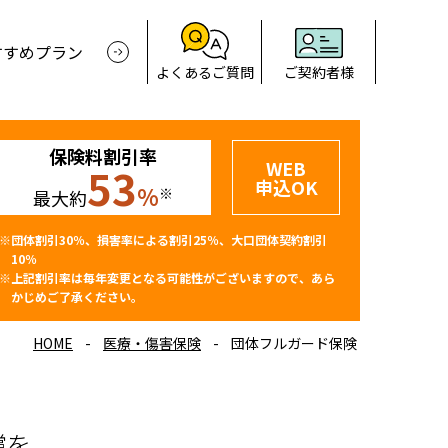
すすめプラン
よくあるご質問
ご契約者様
保険料割引率
WEB
53
申込OK
%
※
最大約
※団体割引30％、損害率による割引25％、大口団体契約割引
10％
※上記割引率は毎年変更となる可能性がございますので、あら
かじめご了承ください。
HOME
医療・傷害保険
団体フルガード保険
償を