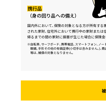
携行品
（身の回り品への備え）
国内外において､
保険の対象となる方が
所有する
された家財､住宅外において
携行中の家財または
帰るまでの間の家財に損害が生じた場合に保険金
※自転車､サーフボード､携帯電話､スマートフォン､ノー
眼鏡､手形その他の有価証券(小切手は含みません｡)､商
等は､補償の対象となりません｡
被