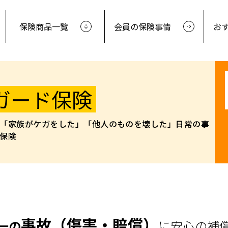
保険商品一覧
会員の保険事情
お
ガード保険
「家族がケガをした」
「他人のものを壊した」
日常の事
保険
事故（傷害・賠償）
一の
に安心の補