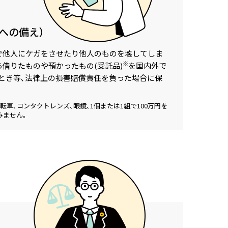
への備え）
で他人にケガをさせたり
他人のものを壊してしま
※
借りたものや預かったもの(受託品)
を国内外で
とき等､法律上の損害賠償責任を負った場合に保
転車､コンタクトレンズ､眼鏡､1個または1組で100万円を
みません｡