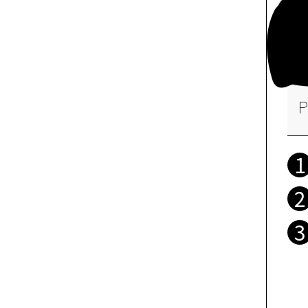
P
1
2
3