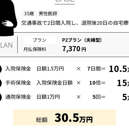
35歳 男性医師
交通事故で2日間入院し、退院後20日の自宅療
プラン
P2プラン（夫婦型）
LAN
7,370
月払保険料
円
10.5
入院保険金 日額1.5万円
×
7
日間
＝
15
手術保険金 入院保険金日額
×
10
倍
＝
5
通院保険金 日額1万円
×
5
回
＝
30.5
万円
総額