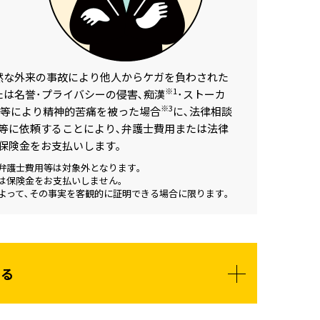
然な
外来の事故により他人からケガを
負わされた
※1
たは名誉･プライバシーの侵害､痴漢
･ストーカ
※3
等により精神的苦痛を被った場合
に､法律相談
等に依頼することにより､弁護士費用または法律
保険金をお支払いします｡
の弁護士費用等は対象外となります｡
ては保険金をお支払いしません｡
によって､その事実を客観的に証明できる場合に限ります｡
する
WEB加入